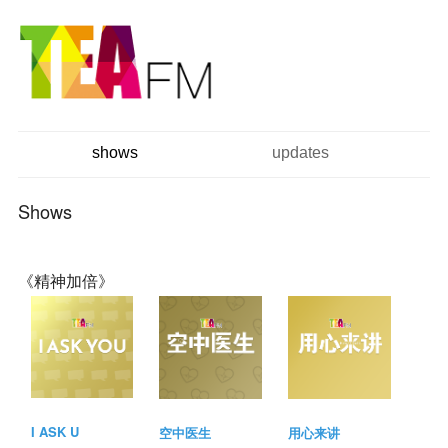
跳
Skip to
转
navigation
到
主
要
内
容
shows
updates
主菜单
Shows
《精神加倍》
I ASK U
空中医生
用心来讲