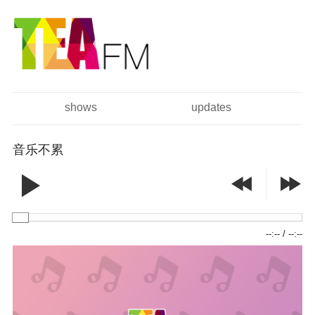
跳
Skip to
转
navigation
到
主
要
内
容
shows
updates
主菜单
音乐不累
--:--
/
--:--