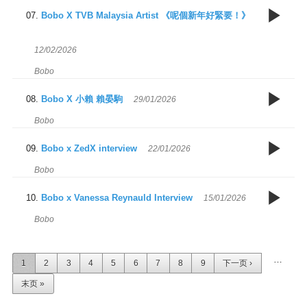
0
J
Bobo X TVB Malaysia Artist 《呢個新年好緊要！》
3
12/02/2026
宏
Bobo
0
H
Bobo X 小賴 賴晏駒
29/01/2026
A
Bobo
会
0
Bobo x ZedX interview
22/01/2026
In
谈
Bobo
要
0
Bobo x Vanessa Reynauld Interview
15/01/2026
in
Bobo
页面
…
1
2
3
4
5
6
7
8
9
下一页 ›
末页 »
In