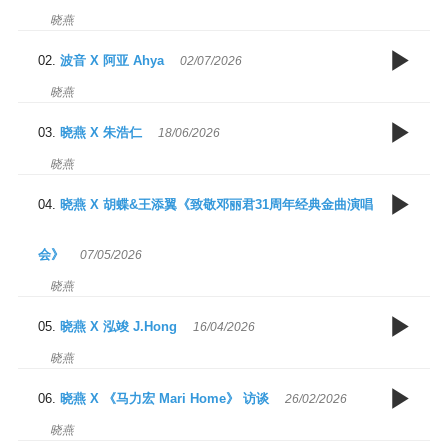
晓燕
0
波音 X 阿亚 Ahya
02/07/2026
B
晓燕
晓燕 X 朱浩仁
18/06/2026
晓燕
0
A
晓燕 X 胡蝶&王添翼《致敬邓丽君31周年经典金曲演唱
会》
07/05/2026
G
晓燕
0
晓燕 X 泓竣 J.Hong
16/04/2026
晓燕
累
仁
M
0
晓燕 X 《马力宏 Mari Home》 访谈
26/02/2026
晓燕