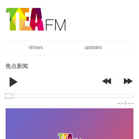
跳
Skip to
转
navigation
到
主
要
内
容
shows
updates
主菜单
焦点新闻
--:--
/
--:--