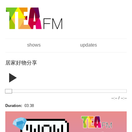
跳
Skip to
转
navigation
到
主
要
内
容
shows
updates
主菜单
居家好物分享
--:--
/
--:--
Duration:
03:38