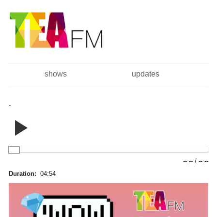
跳
Skip to
转
navigation
到
主
要
内
容
shows
updates
主菜单
.
--:--
/
--:--
Duration:
04:54