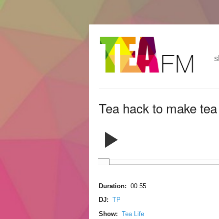
跳
Skip to
转
navigation
到
s
主
要
内
容
Tea hack to make tea 
Duration:
00:55
DJ:
TP
Show:
Tea Life