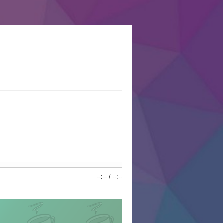
--:--
/
--:--