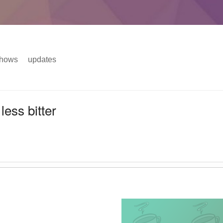
hows
updates
主菜单
less bitter