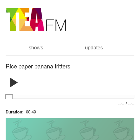
跳
Skip to
转
navigation
到
主
要
内
容
shows
updates
主菜单
Rice paper banana fritters
--:--
/
--:--
Duration:
00:49