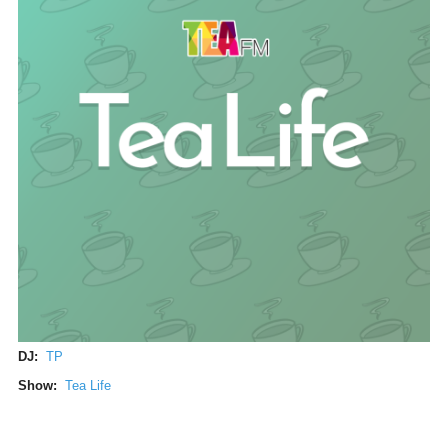
DJ:
TP
Show:
Tea Life