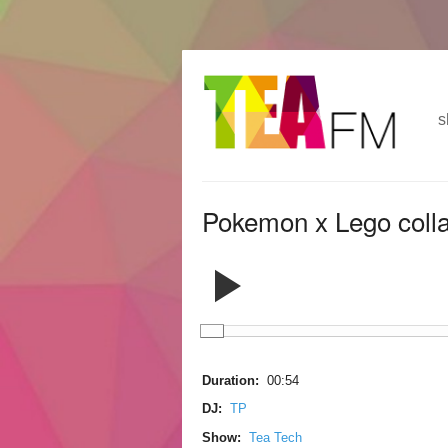
跳
Skip to
转
navigation
到
s
主
要
内
容
Pokemon x Lego colla
Duration:
00:54
DJ:
TP
Show:
Tea Tech