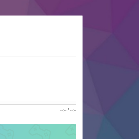
--:--
/
--:--