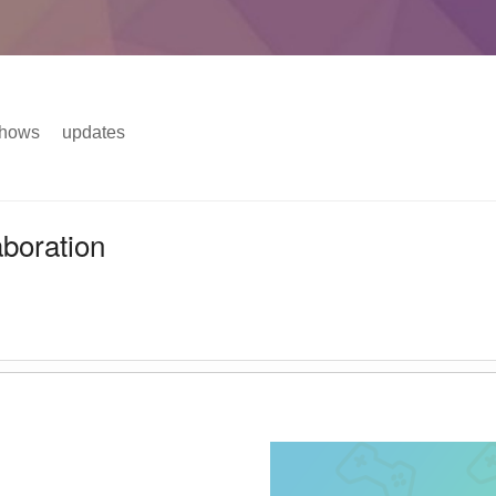
hows
updates
主菜单
boration