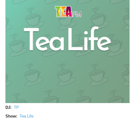
DJ:
TP
Show:
Tea Life