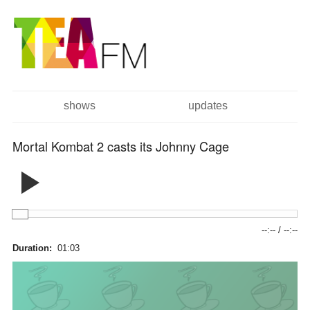
跳
Skip to
转
navigation
到
主
要
内
容
shows
updates
主菜单
Mortal Kombat 2 casts its Johnny Cage
--:--
/
--:--
Duration:
01:03