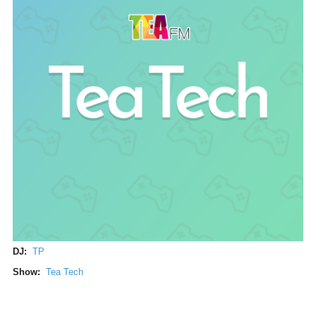
DJ:
TP
Show:
Tea Tech