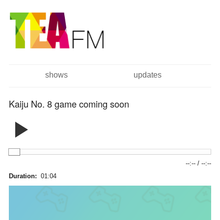
跳
Skip to
转
navigation
到
主
要
内
容
shows
updates
主菜单
Kaiju No. 8 game coming soon
--:--
/
--:--
Duration:
01:04