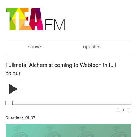
跳
Skip to
转
navigation
到
主
要
内
容
shows
updates
主菜单
Fullmetal Alchemist coming to Webtoon in full
colour
--:--
/
--:--
Duration:
01:07