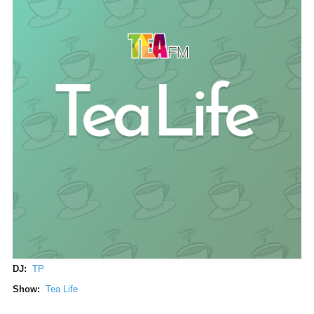
DJ:
TP
Show:
Tea Life