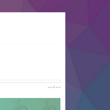
--:--
/
--:--