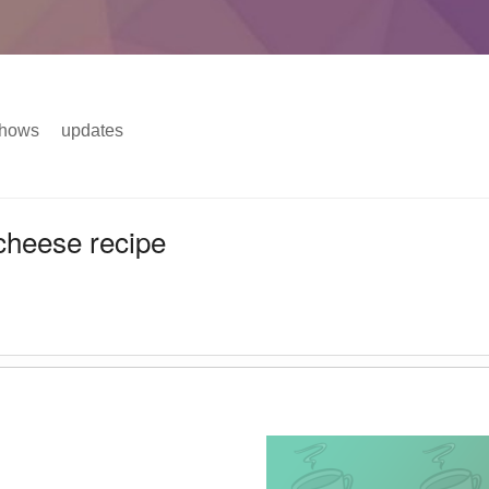
hows
updates
主菜单
cheese recipe