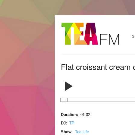
跳
Skip to
转
navigation
到
s
主
要
内
容
Flat croissant cream 
Duration:
01:02
DJ:
TP
Show:
Tea Life