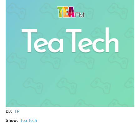
DJ:
TP
Show:
Tea Tech