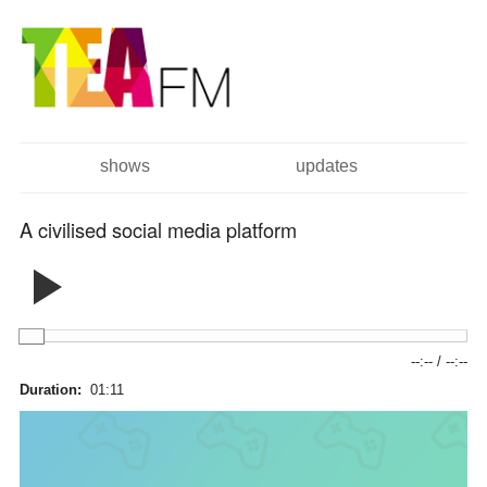
跳
Skip to
转
navigation
到
主
要
内
容
shows
updates
主菜单
A civilised social media platform
--:--
/
--:--
Duration:
01:11