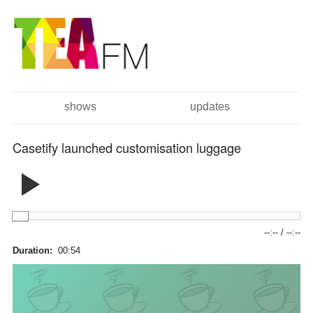
跳
Skip to
转
navigation
到
主
要
内
容
shows
updates
主菜单
Casetify launched customisation luggage
--:--
/
--:--
Duration:
00:54