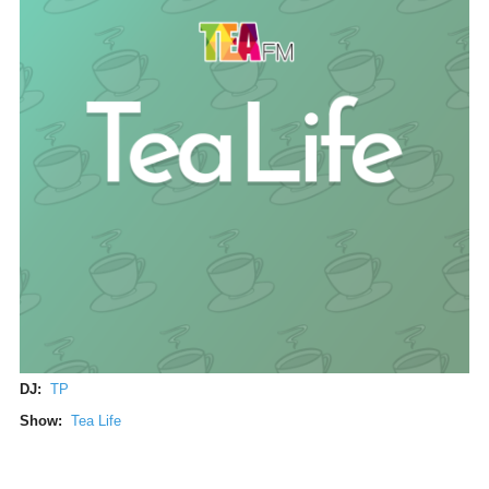
DJ:
TP
Show:
Tea Life