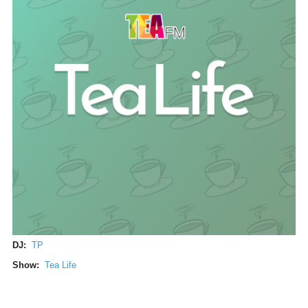
DJ:
TP
Show:
Tea Life