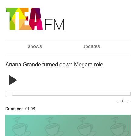
跳
Skip to
转
navigation
到
主
要
内
容
shows
updates
主菜单
Ariana Grande turned down Megara role
--:--
/
--:--
Duration:
01:08