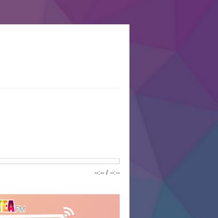
--:--
/
--:--