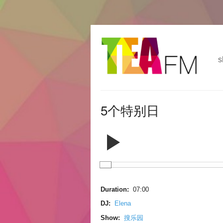
跳
Skip to
转
navigation
到
s
主
要
内
容
5个特别日
Duration:
07:00
DJ:
Elena
Show:
搜乐园