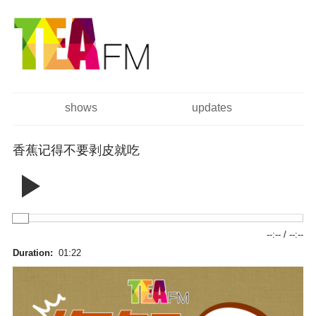
跳
Skip to
转
navigation
到
主
要
内
容
shows
updates
主菜单
香蕉记得不要剥皮就吃
--:--
/
--:--
Duration:
01:22