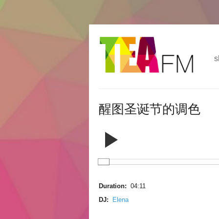
跳
Skip to
转
navigation
到
s
主
要
内
容
醒图圣诞节的调色
Duration:
04:11
DJ:
Elena