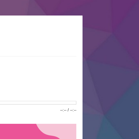
--:--
/
--:--