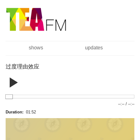
跳
Skip to
转
navigation
到
主
要
内
容
shows
updates
主菜单
过度理由效应
--:--
/
--:--
Duration:
01:52