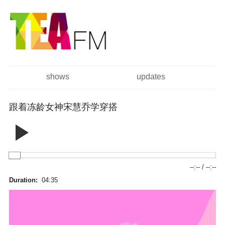
跳
Skip to
转
navigation
到
主
要
内
容
shows
updates
主菜单
跟着冻龄女神宋慧乔学穿搭
--:--
/
--:--
Duration:
04:35