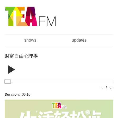
跳
Skip to
转
navigation
到
主
要
内
容
shows
updates
主菜单
財富自由心理學
--:--
/
--:--
Duration:
06:16