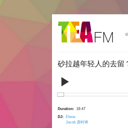
跳
Skip to
转
navigation
到
s
主
要
内
容
砂拉越年轻人的去留？
Duration:
18:47
DJ:
Elena
Jacob 賈軻博