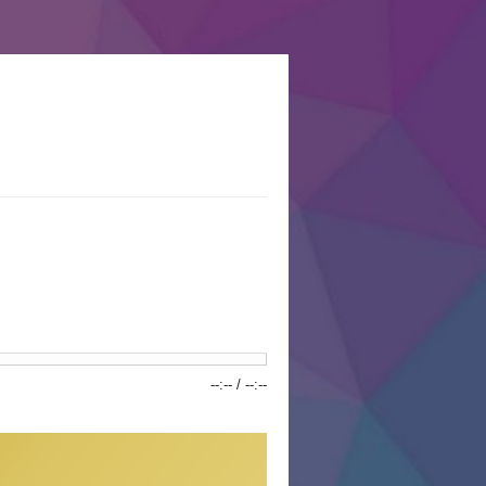
--:--
/
--:--