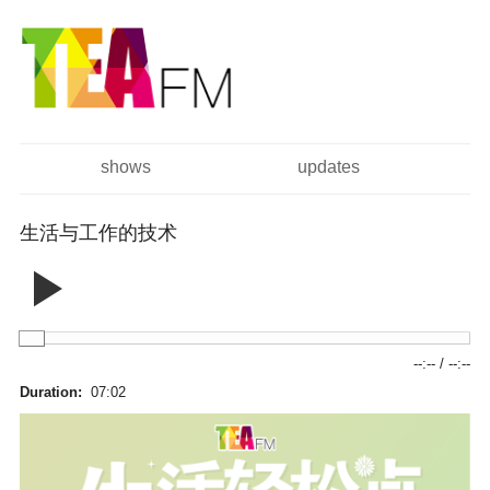
跳
Skip to
转
navigation
到
主
要
内
容
shows
updates
主菜单
生活与工作的技术
--:--
/
--:--
Duration:
07:02