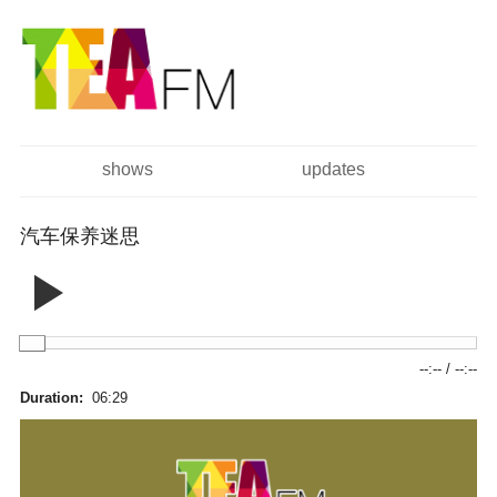
跳
Skip to
转
navigation
到
主
要
内
容
shows
updates
主菜单
汽车保养迷思
--:--
/
--:--
Duration:
06:29