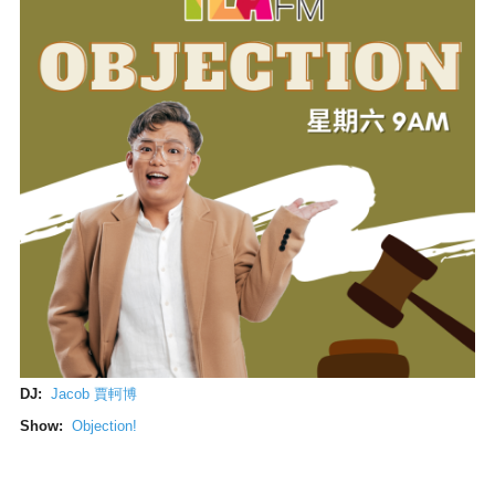
DJ:
Jacob 賈軻博
Show:
Objection!