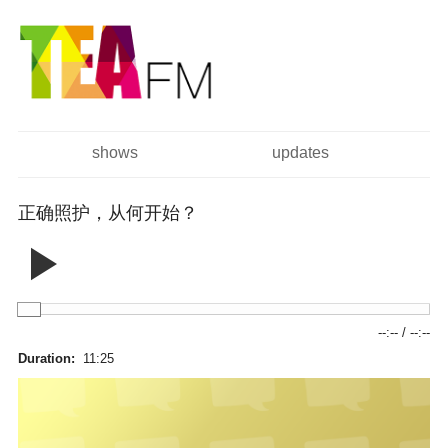
跳
Skip to
转
navigation
到
主
要
内
容
shows
updates
主菜单
正确照护，从何开始？
--:--
/
--:--
Duration:
11:25