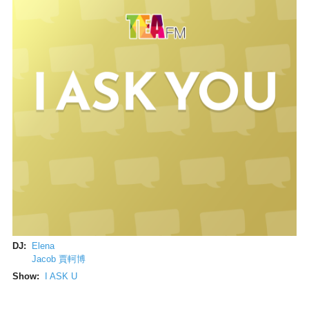
DJ:
Elena
Jacob 賈軻博
Show:
I ASK U