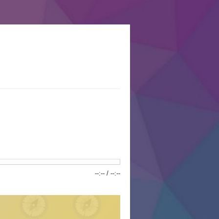
--:--
/
--:--