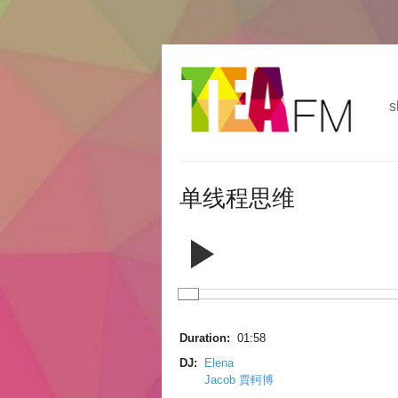
跳
Skip to
转
navigation
到
s
主
要
内
容
单线程思维
Duration:
01:58
DJ:
Elena
Jacob 賈軻博