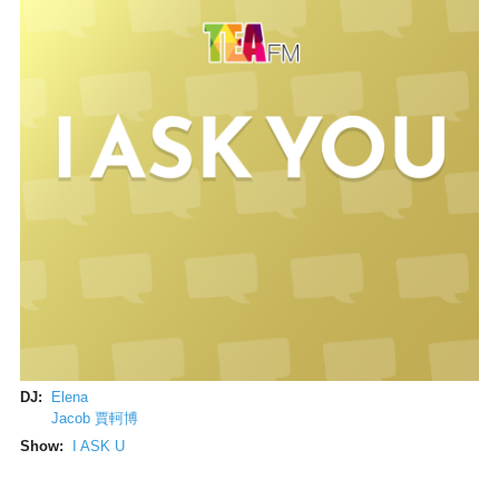
DJ:
Elena
Jacob 賈軻博
Show:
I ASK U