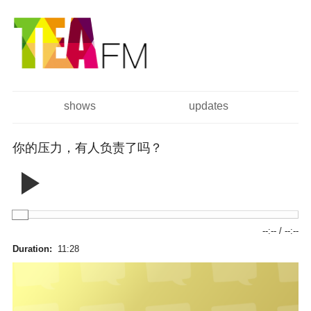
跳
Skip to
转
navigation
到
主
要
内
容
shows
updates
主菜单
你的压力，有人负责了吗？
--:--
/
--:--
Duration:
11:28