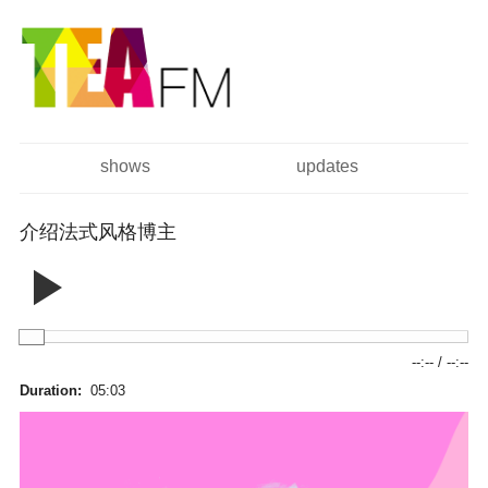
跳
Skip to
转
navigation
到
主
要
内
容
shows
updates
主菜单
介绍法式风格博主
--:--
/
--:--
Duration:
05:03