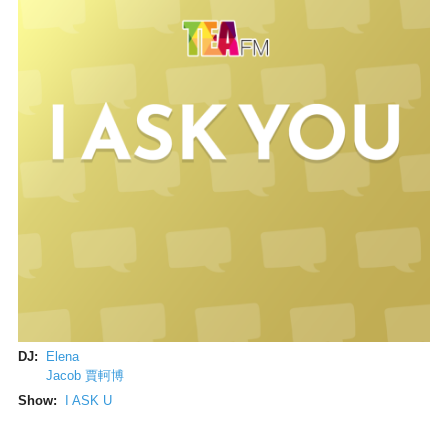
DJ:
Elena
Jacob 賈軻博
Show:
I ASK U