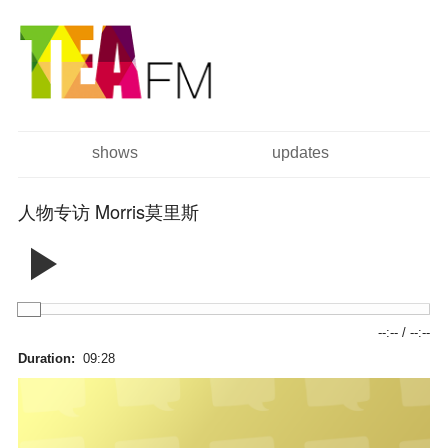
跳
Skip to
转
navigation
到
主
要
内
容
shows
updates
主菜单
人物专访 Morris莫里斯
--:--
/
--:--
Duration:
09:28