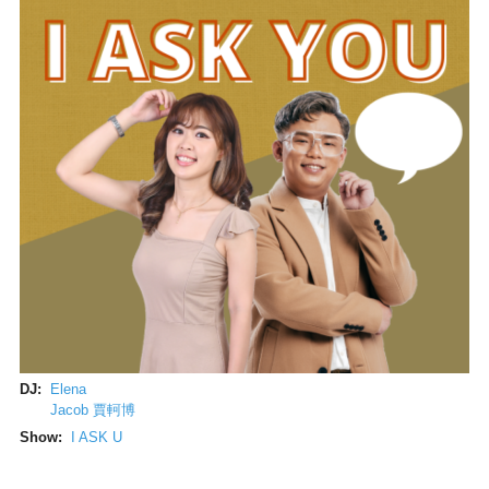
DJ:
Elena
Jacob 賈軻博
Show:
I ASK U