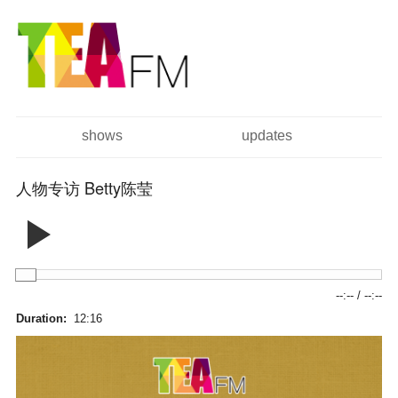
跳
Skip to
转
navigation
到
主
要
内
容
shows
updates
主菜单
人物专访 Betty陈莹
--:--
/
--:--
Duration:
12:16