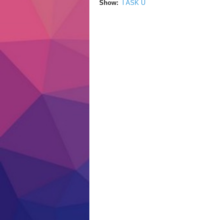
Show:
I ASK U