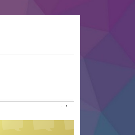
--:--
/
--:--