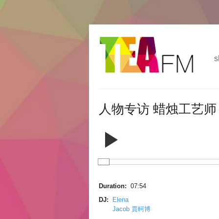
跳
Skip to
转
navigation
到
s
主
要
内
容
人物专访 蜡烛工艺师 F
Duration:
07:54
DJ:
Elena
Jacob 賈軻博