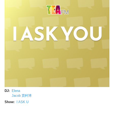
DJ:
Elena
Jacob 賈軻博
Show:
I ASK U