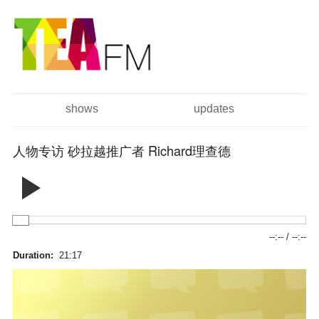
跳
Skip to
转
navigation
到
主
要
内
容
shows
updates
主菜单
人物专访 砂拉越推广者 Richard理查德
--:--
/
--:--
Duration:
21:17