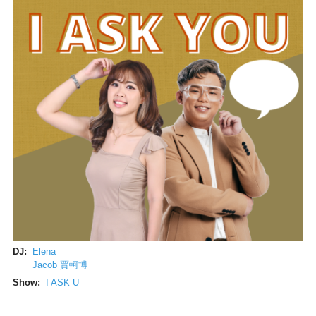
DJ:
Elena
Jacob 賈軻博
Show:
I ASK U