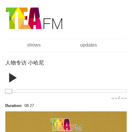
跳
Skip to
转
navigation
到
主
要
内
容
shows
updates
主菜单
人物专访 小哈尼
--:--
/
--:--
Duration:
08:27