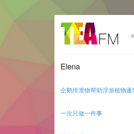
跳
Skip to
转
navigation
到
s
主
要
内
容
Elena
企鹅排泄物帮助浮游植物蓬
一次只做一件事