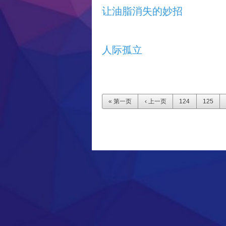
让油脂消失的妙招
人际孤立
页面
« 第一页
‹ 上一页
124
125