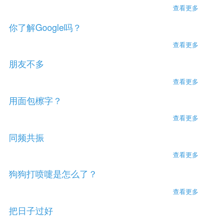
查看更多
about
请远离
你了解Google吗？
负能量
的朋友
查看更多
about
你了解
朋友不多
google
吗？
查看更多
about
朋友不
用面包檫字？
多
查看更多
about
用面包
同频共振
檫字？
查看更多
about
同频共
狗狗打喷嚏是怎么了？
振
查看更多
about
狗狗打
把日子过好
喷嚏是
怎么