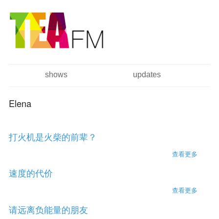
跳
Skip to
转
navigation
到
主
要
内
容
shows
updates
主菜单
Elena
打火机是火柴的前辈？
查看更多
about
打火机
速度的代价
是火柴
的前
查看更多
about
辈？
速度的
请远离负能量的朋友
代价